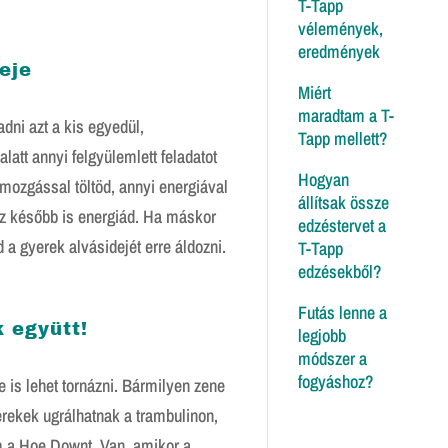
T-Tapp
történet
vélemények,
eredmények
eje
Miért
maradtam a T-
ni azt a kis egyedül,
Tapp mellett?
alatt annyi felgyülemlett feladatot
Hogyan
mozgással töltöd, annyi energiával
állítsak össze
esz később is energiád. Ha máskor
edzéstervet a
 a gyerek alvásidejét erre áldozni.
T-Tapp
edzésekből?
Futás lenne a
 együtt!
legjobb
módszer a
fogyáshoz?
 is lehet tornázni. Bármilyen zene
erekek ugrálhatnak a trambulinon,
 a Hoe Downt. Van, amikor a