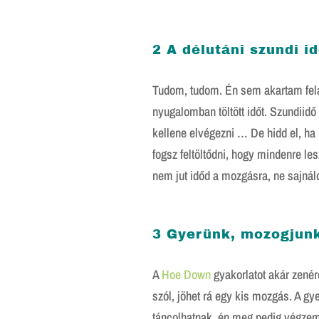
2 A délutáni szundi id
Tudom, tudom. Én sem akartam felad
nyugalomban töltött időt. Szundiidő 
kellene elvégezni … De hidd el, ha 
fogsz feltöltődni, hogy mindenre l
nem jut időd a mozgásra, ne sajnáld
3 Gyerünk, mozogjunk
A
Hoe Down
gyakorlatot akár zenére
szól, jöhet rá egy kis mozgás. A gy
táncolhatnak, én meg pedig végzem