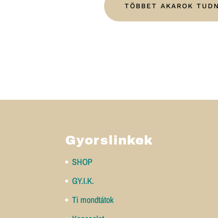
TÖBBET AKAROK TUDN
Gyorslinkek
SHOP
GY.I.K.
Ti mondtátok