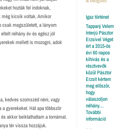
a blogon!
ekeket hozták fel indoknak,
 még kicsik voltak. Amikor
Igaz történet
p csak megszületett, a lányom
Tappanj Velem
Interjú Pásztor
 eltelt néhány év és egész jól
Erzsivel Véget
gyerekek mellett is mozogni, adok
ért a 2015-ös
évi 60 napos
kihívás és a
résztvevők
közül Pásztor
Erzsit kértem
meg először,
hogy
válaszoljon
ma, kedves szomszéd néni, vagy
néhány…
lja a gyerekeket. Hát apa többször
További
 és akkor beiktathattam a tornámat.
:
információ
Igaz
anya tér vissza hozzájuk.