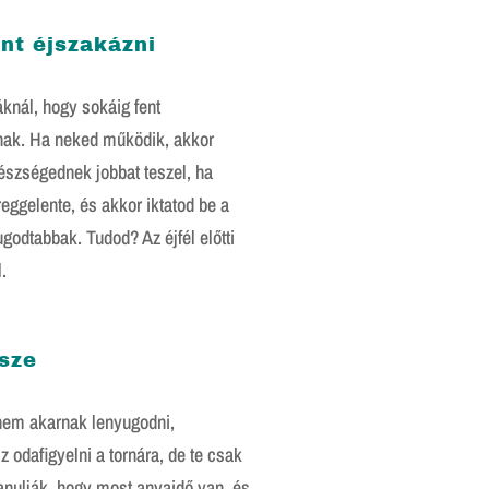
int éjszakázni
knál, hogy sokáig fent
nak. Ha neked működik, akkor
gészségednek jobbat teszel, ha
eggelente, és akkor iktatod be a
godtabbak. Tudod? Az éjfél előtti
.
észe
nem akarnak lenyugodni,
 odafigyelni a tornára, de te csak
anulják, hogy most anyaidő van, és