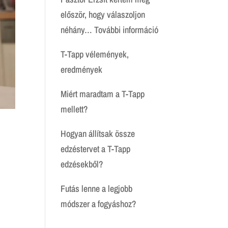
először, hogy válaszoljon
:
néhány…
További információ
Igaz
T-Tapp vélemények,
történet
eredmények
Miért maradtam a T-Tapp
mellett?
Hogyan állítsak össze
edzéstervet a T-Tapp
edzésekből?
Futás lenne a legjobb
módszer a fogyáshoz?