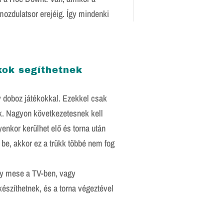
ozdulatsor erejéig. Így mindenki
kok segíthetnek
 doboz játékokkal. Ezekkel csak
ik. Nagyon következetesnek kell
enkor kerülhet elő és torna után
d be, akkor ez a trükk többé nem fog
gy mese a TV-ben, vagy
készíthetnek, és a torna végeztével