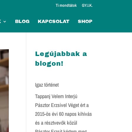
Ti mondtátok
GY.I.K.
K
BLOG
KAPCSOLAT
SHOP
Legújabbak a
blogon!
Igaz történet
Tappanj Velem Interjú
Pásztor Erzsivel Véget ért a
2015-ös évi 60 napos kihívás
és a résztvevők közül
Pásztor Erzsit kértem meg