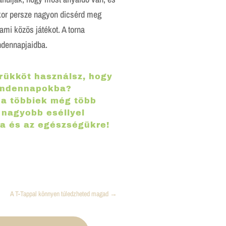
kor persze nagyon dicsérd meg
lami közös játékot. A torna
ndennapjaidba.
rükköt használsz, hogy
mindennapokba?
a többiek még több
 nagyobb eséllyel
a és az egészségükre!
A T-Tappal könnyen túledzheted magad
→