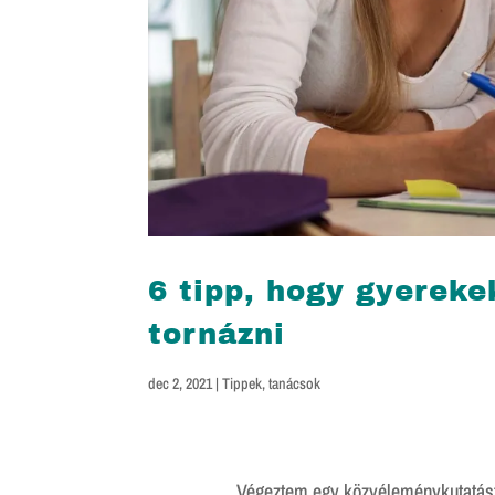
6 tipp, hogy gyereke
tornázni
dec 2, 2021
|
Tippek, tanácsok
Végeztem egy közvéleménykutatást,