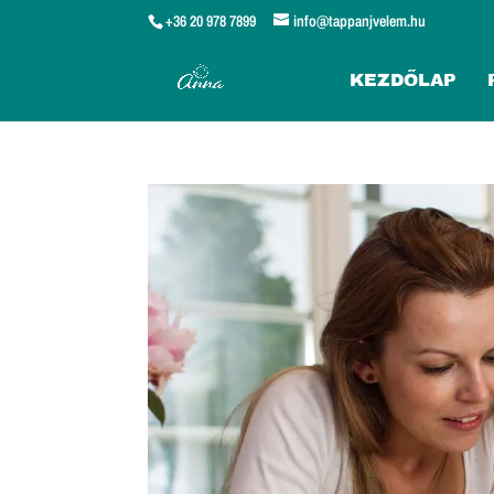
+36 20 978 7899
info@tappanjvelem.hu
KEZDŐLAP