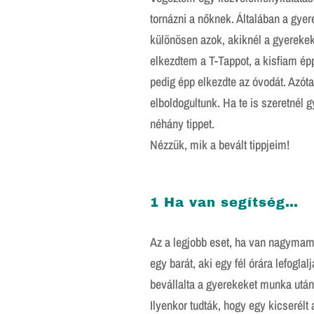
tornázni a nőknek. Általában a gyer
különösen azok, akiknél a gyerekek
elkezdtem a T-Tappot, a kisfiam ép
pedig épp elkezdte az óvodát. Azóta
elboldogultunk. Ha te is szeretnél 
néhány tippet.
Nézzük, mik a bevált tippjeim!
1 Ha van segítség…
Az a legjobb eset, ha van nagyma
egy barát, aki egy fél órára lefogla
bevállalta a gyerekeket munka után
Ilyenkor tudták, hogy egy kicserélt 