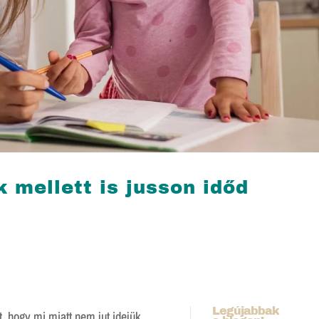
k mellett is jusson időd
Legújabbak
 hogy mi miatt nem jut idejük