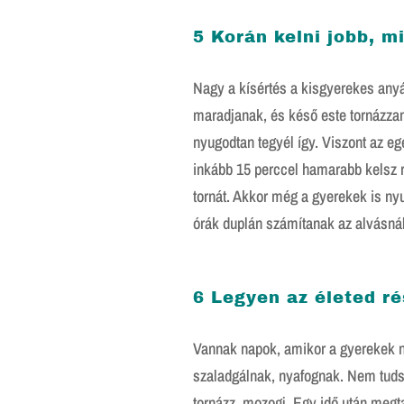
5 Korán kelni jobb, m
Nagy a kísértés a kisgyerekes anyá
maradjanak, és késő este tornázza
nyugodtan tegyél így. Viszont az e
inkább 15 perccel hamarabb kelsz r
tornát. Akkor még a gyerekek is nyu
órák duplán számítanak az alvásnál
6 Legyen az életed r
Vannak napok, amikor a gyerekek 
szaladgálnak, nyafognak. Nem tudsz
tornázz, mozogj. Egy idő után megt