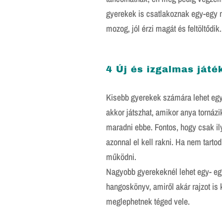
gyerekek is csatlakoznak egy-egy m
mozog, jól érzi magát és feltöltődik.
4 Új és izgalmas játé
Kisebb gyerekek számára lehet egy
akkor játszhat, amikor anya tornáz
maradni ebbe. Fontos, hogy csak ily
azonnal el kell rakni. Ha nem tarto
működni.
Nagyobb gyerekeknél lehet egy- e
hangoskönyv, amiről akár rajzot is 
meglephetnek téged vele.