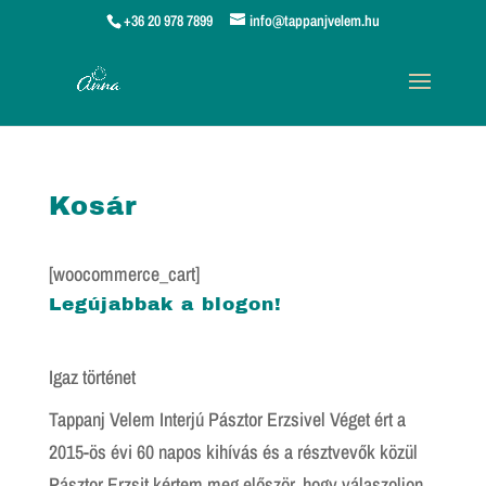
+36 20 978 7899
info@tappanjvelem.hu
Kosár
[woocommerce_cart]
Legújabbak a blogon!
Igaz történet
Tappanj Velem Interjú Pásztor Erzsivel Véget ért a
2015-ös évi 60 napos kihívás és a résztvevők közül
Pásztor Erzsit kértem meg először, hogy válaszoljon