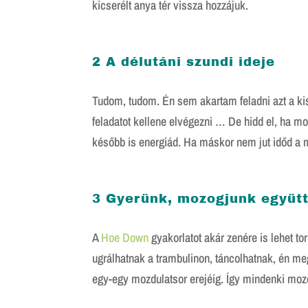
kicserélt anya tér vissza hozzájuk.
2 A délutáni szundi ideje
Tudom, tudom. Én sem akartam feladni azt a kis 
feladatot kellene elvégezni … De hidd el, ha mo
később is energiád. Ha máskor nem jut időd a m
3 Gyerünk, mozogjunk együtt
A
Hoe Down
gyakorlatot akár zenére is lehet to
ugrálhatnak a trambulinon, táncolhatnak, én m
egy-egy mozdulatsor erejéig. Így mindenki mozog