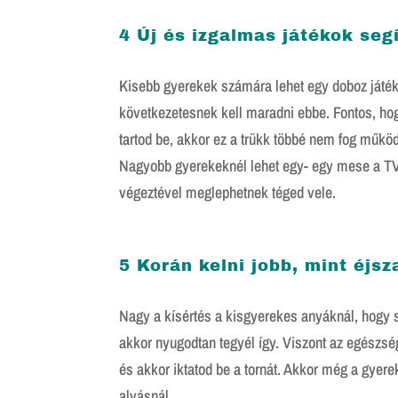
4 Új és izgalmas játékok seg
Kisebb gyerekek számára lehet egy doboz játék
következetesnek kell maradni ebbe. Fontos, hogy
tartod be, akkor ez a trükk többé nem fog működ
Nagyobb gyerekeknél lehet egy- egy mese a TV-b
végeztével meglephetnek téged vele.
5 Korán kelni jobb, mint éjsz
Nagy a kísértés a kisgyerekes anyáknál, hogy 
akkor nyugodtan tegyél így. Viszont az egészsé
és akkor iktatod be a tornát. Akkor még a gyere
alvásnál.