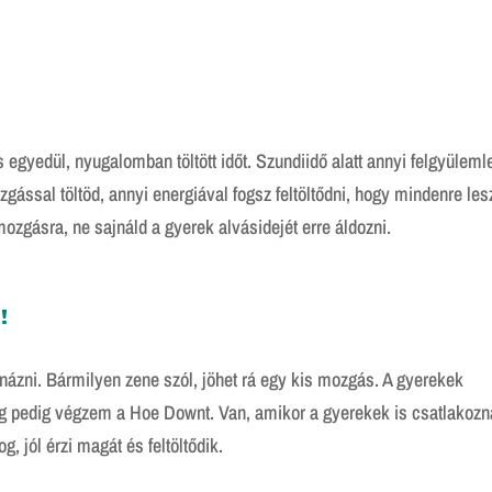
egyedül, nyugalomban töltött időt. Szundiidő alatt annyi felgyülemle
zgással töltöd, annyi energiával fogsz feltöltődni, hogy mindenre les
ozgásra, ne sajnáld a gyerek alvásidejét erre áldozni.
!
rnázni. Bármilyen zene szól, jöhet rá egy kis mozgás. A gyerekek
eg pedig végzem a Hoe Downt. Van, amikor a gyerekek is csatlakoz
, jól érzi magát és feltöltődik.