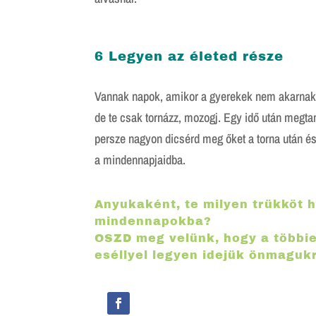
6 Legyen az életed része
Vannak napok, amikor a gyerekek nem akarnak l
de te csak tornázz, mozogj. Egy idő után megta
persze nagyon dicsérd meg őket a torna után és t
a mindennapjaidba.
Anyukaként, te milyen trükköt h
mindennapokba?
OSZD meg velünk,
hogy a többi
eséllyel legyen idejük önmaguk