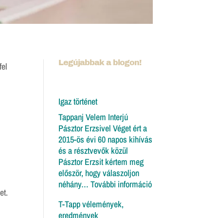
Legújabbak a blogon!
fel
Igaz történet
Tappanj Velem Interjú
Pásztor Erzsivel Véget ért a
2015-ös évi 60 napos kihívás
és a résztvevők közül
Pásztor Erzsit kértem meg
először, hogy válaszoljon
:
néhány…
További információ
et.
Igaz
T-Tapp vélemények,
történet
eredmények