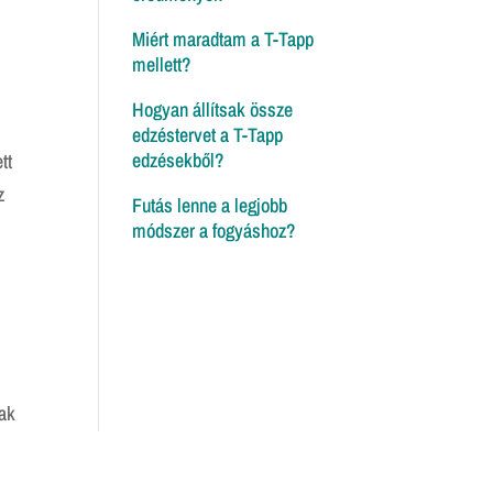
Miért maradtam a T-Tapp
mellett?
Hogyan állítsak össze
edzéstervet a T-Tapp
edzésekből?
tt
z
Futás lenne a legjobb
módszer a fogyáshoz?
nak