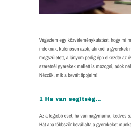
Végeztem egy közvéleménykutatást, hogy mi miat
indoknak, különösen azok, akiknél a gyerekek 
megszületett, a lányom pedig épp elkezdte az óv
szeretnél gyerekek mellett is mozogni, adok néh
Nézzük, mik a bevált tippjeim!
1 Ha van segítség…
Az a legjobb eset, ha van nagymama, kedves szo
Hát apa többször bevállalta a gyerekeket munka