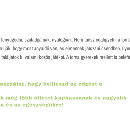
enyugodni, szaladgálnak, nyafognak. Nem tudsz odafigyelni a torná
nulják, hogy most anyaidő van, és elmennek játszani csendben. Ilye
aláljatok ki valami közös játékot. A torna gyerekek mellett is belefé
asználsz, hogy beilleszd az edzést a
ek még több ötletet kaphassanak és nagyobb
ra és az egészségükre!