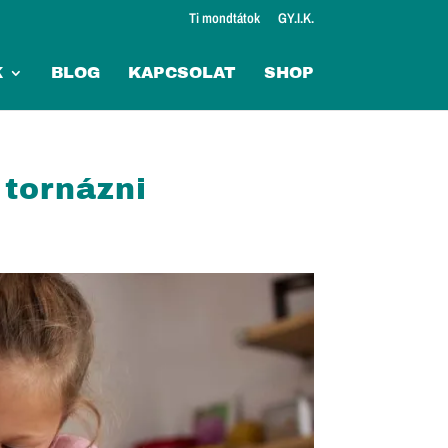
Ti mondtátok
GY.I.K.
K
BLOG
KAPCSOLAT
SHOP
 tornázni