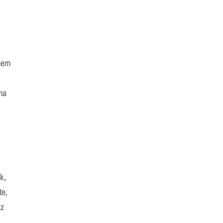
 nem
na
k,
te,
az