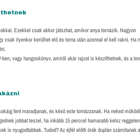
íthetnek
okkal. Ezekkel csak akkor játszhat, amikor anya tornázik. Nagyon
 csak ilyenkor kerülhet elő és torna után azonnal el kell rakni. Ha
ni.
en, vagy hangoskönyv, amiről akár rajzot is készíthetnek, és a tor
akázni
sokáig fent maradjanak, és késő este tornázzanak. Ha neked működi
gednek jobbat teszel, ha inkább 15 perccel hamarabb kelsz reggelen
kek is nyugodtabbak. Tudod? Az éjfél előtti órák duplán számítanak 