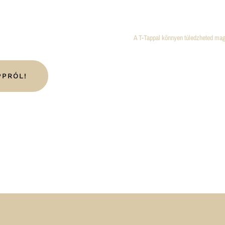
A T-Tappal könnyen túledzheted ma
PPRÓL!