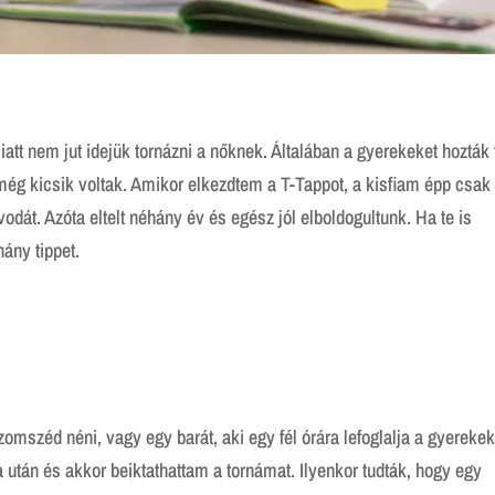
t nem jut idejük tornázni a nőknek. Általában a gyerekeket hozták 
még kicsik voltak. Amikor elkezdtem a T-Tappot, a kisfiam épp csak
odát. Azóta eltelt néhány év és egész jól elboldogultunk. Ha te is
ány tippet.
mszéd néni, vagy egy barát, aki egy fél órára lefoglalja a gyerekek
 után és akkor beiktathattam a tornámat. Ilyenkor tudták, hogy egy