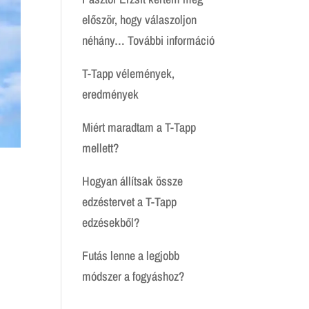
először, hogy válaszoljon
:
néhány…
További információ
Igaz
T-Tapp vélemények,
történet
eredmények
Miért maradtam a T-Tapp
mellett?
Hogyan állítsak össze
edzéstervet a T-Tapp
edzésekből?
Futás lenne a legjobb
módszer a fogyáshoz?