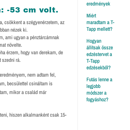
eredmények
 -53 cm volt.
Miért
maradtam a T-
ra, csökkent a szégyenérzetem, az
Tapp mellett?
bban nézek ki.
nem, ami ugyan a pénztárcámnak
Hogyan
at növelte.
állítsak össze
Néha érzem, hogy van derekam, de
edzéstervet a
 szedni rá.
T-Tapp
edzésekből?
t eredményem, nem adtam fel,
Futás lenne a
m, becsülettel csináltam is
legjobb
ztam, mikor a család már
módszer a
fogyáshoz?
íteni, hiszen alkalmanként csak 15-