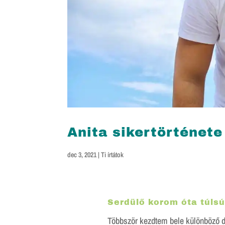
Anita sikertörténete
dec 3, 2021
|
Ti írtátok
Serdülő korom óta túlsú
Többször kezdtem bele különböző di