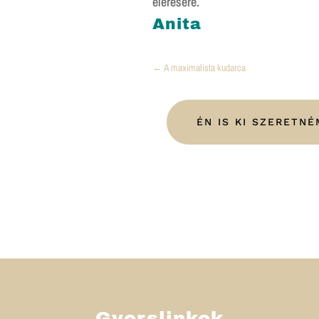
elérésére.
Anita
←
A maximalista kudarca
ÉN IS KI SZERETNÉ
Gyorslinkek