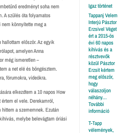
Igaz történet
zembetűnő eredményt soha nem
Tappanj Velem
m. A szülés óta folyamatos
Interjú Pásztor
 nem könnyítette meg a
Erzsivel Véget
ért a 2015-ös
 hallottam először. Az egyik
évi 60 napos
kihívás és a
rólapot, amelyen Anna
résztvevők
or még ismeretlen –
közül Pásztor
tem a net elé és böngésztem.
Erzsit kértem
meg először,
a, fórumokra, videókra.
hogy
válaszoljon
atására elkezdtem a 10 napos How
néhány…
 értem el vele. Derekamról,
További
m hittem a szememnek. Ezután
:
információ
Igaz
kihívás, melybe belevágtam óriási
T-Tapp
történet
vélemények,