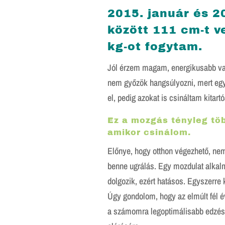
2015. január és 2
között 111 cm-t v
kg-ot fogytam.
Jól érzem magam, energikusabb va
nem győzök hangsúlyozni, mert egy
el, pedig azokat is csináltam kitartó
Ez a mozgás tényleg tö
amikor csinálom.
Előnye, hogy otthon végezhető, nem
benne ugrálás. Egy mozdulat alkal
dolgozik, ezért hatásos. Egyszerre k
Úgy gondolom, hogy az elmúlt fél é
a számomra legoptimálisabb edzést a