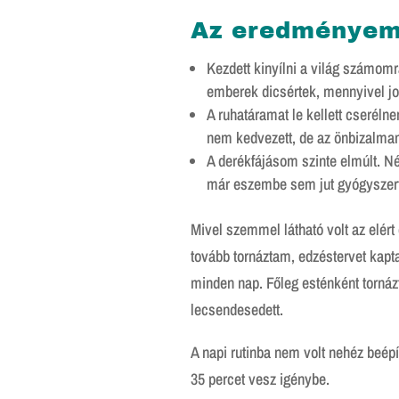
Az eredményem:
Kezdett kinyílni a világ számom
emberek dicsértek, mennyivel jo
A ruhatáramat le kellett cserél
nem kedvezett, de az önbizalmam
A derékfájásom szinte elmúlt. 
már eszembe sem jut gyógyszert
Mivel szemmel látható volt az elér
tovább tornáztam, edzéstervet kapta
minden nap. Főleg esténként torná
lecsendesedett.
A napi rutinba nem volt nehéz beép
35 percet vesz igénybe.