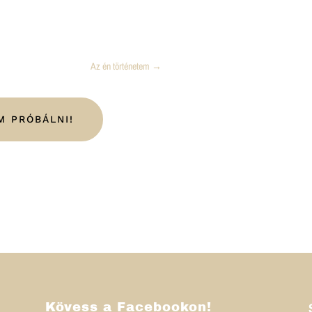
Az én történetem
→
M PRÓBÁLNI!
Kövess a Facebookon!