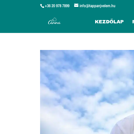
+36 20 978 7899
info@tappanjvelem.hu
KEZDŐLAP