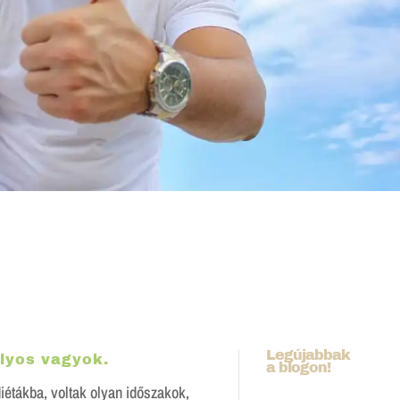
Legújabbak
lyos vagyok.
a blogon!
étákba, voltak olyan időszakok,