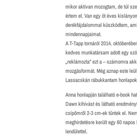
mikor aktívan mozogtam, de túl s
értem el. Van egy öt éves kislányo
derékfájdalommal küszködtem, ami
mindennapjaimat.
A T-Tapp tornáról 2014. októberében
kedves munkatársam adott egy szó
„reklámozta” ezt a – számomra akk
mozgásformát. Még aznap este leül
Lassacskán rábukkantam honlapokr
Anna honlapján található e-book h
Dawn kihívást és látható eredményt
csípőmről 2-3 cm-ek tűntek el. Ne
meghirdetésre került egy 60 napos 
lendülettel.