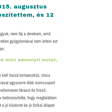
015. augusztus
eszítettem, és 12
gyok, nem fáj a derekam, amit
etlen gyógytornával nem értem ezt
an.
bb mint amennyit mutat,
 kell hozzá tornaeszköz, nincs
mával egyszerre több izomcsoport
ellemesen fáraszt és frissít.
v bebizonyította, hogy megtaláltam
 jó közérzet és jó fizikai állapot