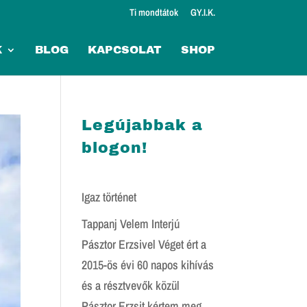
Ti mondtátok
GY.I.K.
K
BLOG
KAPCSOLAT
SHOP
Legújabbak a
blogon!
Igaz történet
Tappanj Velem Interjú
Pásztor Erzsivel Véget ért a
2015-ös évi 60 napos kihívás
és a résztvevők közül
Pásztor Erzsit kértem meg