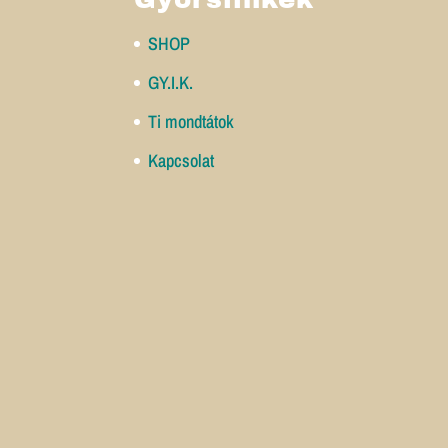
SHOP
GY.I.K.
Ti mondtátok
Kapcsolat