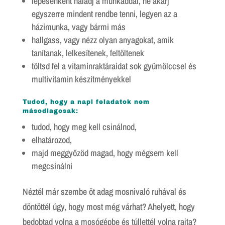
lépésenként haladj a munkáddal, ne akarj
egyszerre mindent rendbe tenni, legyen az a
házimunka, vagy bármi más
hallgass, vagy nézz olyan anyagokat, amik
tanítanak, lelkesítenek, feltöltenek
töltsd fel a vitaminraktáraidat sok gyümölccsel és
multivitamin készítményekkel
Tudod, hogy a napi feladatok nem
másodlagosak:
tudod, hogy meg kell csinálnod,
elhatározod,
majd meggyőzöd magad, hogy mégsem kell
megcsinálni
Néztél már szembe öt adag mosnivaló ruhával és
döntöttél úgy, hogy most még várhat? Ahelyett, hogy
bedobtad volna a mosógépbe és túllettél volna rajta?