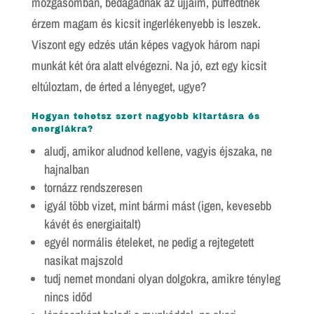
mozgásomban, bedagadnak az ujjaim, püffedtnek
érzem magam és kicsit ingerlékenyebb is leszek.
Viszont egy edzés után képes vagyok három napi
munkát két óra alatt elvégezni. Na jó, ezt egy kicsit
eltúloztam, de érted a lényeget, ugye?
Hogyan tehetsz szert nagyobb kitartásra és
energiákra?
aludj, amikor aludnod kellene, vagyis éjszaka, ne
hajnalban
tornázz rendszeresen
igyál több vizet, mint bármi mást (igen, kevesebb
kávét és energiaitalt)
egyél normális ételeket, ne pedig a rejtegetett
nasikat majszold
tudj nemet mondani olyan dolgokra, amikre tényleg
nincs időd