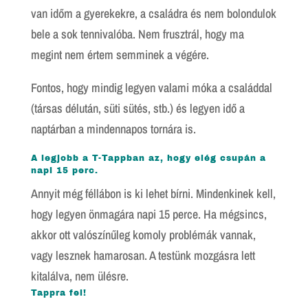
van időm a gyerekekre, a családra és nem bolondulok
bele a sok tennivalóba. Nem frusztrál, hogy ma
megint nem értem semminek a végére.
Fontos, hogy mindig legyen valami móka a családdal
(társas délután, süti sütés, stb.) és legyen idő a
naptárban a mindennapos tornára is.
A legjobb a T-Tappban az, hogy elég csupán a
napi 15 perc.
Annyit még féllábon is ki lehet bírni. Mindenkinek kell,
hogy legyen önmagára napi 15 perce. Ha mégsincs,
akkor ott valószínűleg komoly problémák vannak,
vagy lesznek hamarosan. A testünk mozgásra lett
kitalálva, nem ülésre.
Tappra fel!