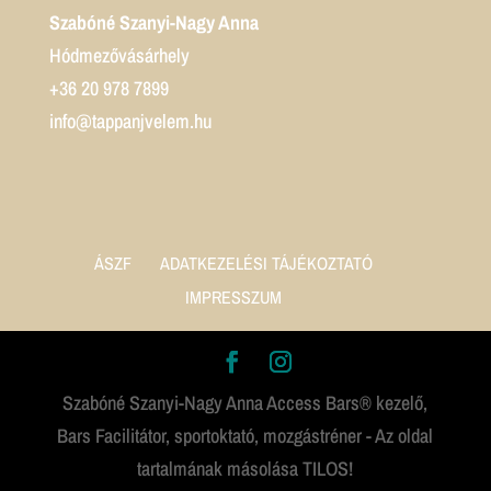
Szabóné Szanyi-Nagy Anna
Hódmezővásárhely
+36 20 978 7899
info@tappanjvelem.hu
ÁSZF
ADATKEZELÉSI TÁJÉKOZTATÓ
IMPRESSZUM
Szabóné Szanyi-Nagy Anna Access Bars® kezelő,
Bars Facilitátor, sportoktató, mozgástréner - Az oldal
tartalmának másolása TILOS!