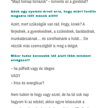
“Majd holnap tornázok” – Ismerős ez a gondolat?
Adok egy nyomós érvet arra, hogy miért fordíts
magadra időt mások előtt!
Azért, mert szükségük van rád. Hogy, kinek? A
férjednek, a gyerekeidnek, a szüleidnek, barátaidnak,
munkatársaknak… és sorolhatnánk a listát… De
nézzük más szemszögből is meg a dolgot.
Mikor tudsz kevesebb idő alatt több mindent
elvégezni?
– ha püffedt vagy és ideges
VAGY
– friss és energikus?
Nem tudom te hogy vagy ezzel, de ha túl sok nap
hagyom ki az edzést, akkor egyre lelassulok a