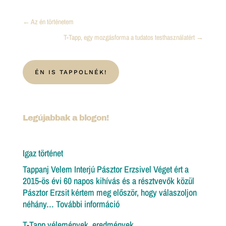
←
Az én történetem
T-Tapp, egy mozgásforma a tudatos testhasználatért
→
ÉN IS TAPPOLNÉK!
Legújabbak a blogon!
Igaz történet
Tappanj Velem Interjú Pásztor Erzsivel Véget ért a
2015-ös évi 60 napos kihívás és a résztvevők közül
Pásztor Erzsit kértem meg először, hogy válaszoljon
:
néhány…
További információ
Igaz
T-Tapp vélemények, eredmények