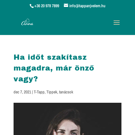
+36 20 978 7899
info@tappanjvelem.hu
Ha időt szakítasz
magadra, már önző
vagy?
dec 7, 2021
|
T-Tapp
,
Tippek, tanácsok