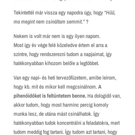
Tekintettél már vissza egy napodra úgy, hogy
“Hűű,
ma megint nem csináltam semmit.”
?
Nekem is volt már nem is egy ilyen napom.
Most így év vége felé közeledve értem el arra a
szintre, hogy rendszerezni tudom a napjaimat, így
hatékonyabban kihozom belőle a legtöbbet.
Van egy napi- és heti tervezőfüzetem, amibe leírom,
hogy kb. mit és mikor kell megcsinálnom.
A
pihenőidőket is feltüntetem benne.
Ha dologidő van,
akkor tudom, hogy most harminc percig komoly
munka lesz, de utána mást csinálhatok. Így
hatékonyabban tudok koncentrálni a feladatokra, mert
tudom meddig fog tartani. Így tudom azt tartani, hogy