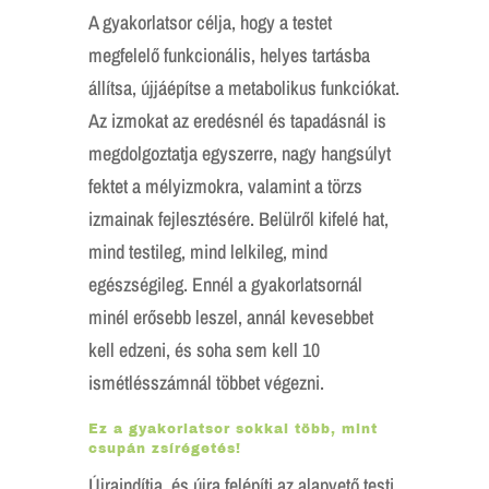
A gyakorlatsor célja, hogy a testet
megfelelő funkcionális, helyes tartásba
állítsa, újjáépítse a metabolikus funkciókat.
Az izmokat az eredésnél és tapadásnál is
megdolgoztatja egyszerre, nagy hangsúlyt
fektet a mélyizmokra, valamint a törzs
izmainak fejlesztésére. Belülről kifelé hat,
mind testileg, mind lelkileg, mind
egészségileg. Ennél a gyakorlatsornál
minél erősebb leszel, annál kevesebbet
kell edzeni, és soha sem kell 10
ismétlésszámnál többet végezni.
Ez a gyakorlatsor sokkal több, mint
csupán zsírégetés!
Újraindítja, és újra felépíti az alapvető testi