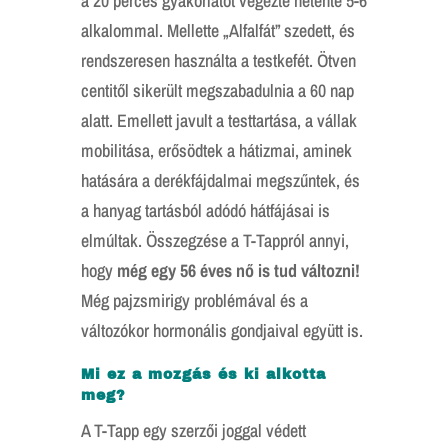
a 20 perces gyakorlatot végezte hetente 5-6
alkalommal. Mellette „Alfalfát” szedett, és
rendszeresen használta a testkefét. Ötven
centitől sikerült megszabadulnia a 60 nap
alatt. Emellett javult a testtartása, a vállak
mobilitása, erősödtek a hátizmai, aminek
hatására a derékfájdalmai megszűntek, és
a hanyag tartásból adódó hátfájásai is
elmúltak. Összegzése a T-Tappról annyi,
hogy
még egy 56 éves nő is tud változni!
Még pajzsmirigy problémával és a
változókor hormonális gondjaival együtt is.
Mi ez a mozgás és ki alkotta
meg?
A T-Tapp egy szerzői joggal védett