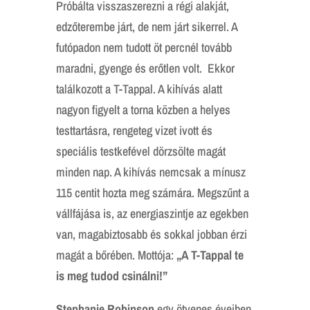
Próbálta visszaszerezni a régi alakját,
edzőterembe járt, de nem járt sikerrel. A
futópadon nem tudott öt percnél tovább
maradni, gyenge és erőtlen volt. Ekkor
találkozott a T-Tappal. A kihívás alatt
nagyon figyelt a torna közben a helyes
testtartásra, rengeteg vizet ivott és
speciális testkefével dörzsölte magát
minden nap. A kihívás nemcsak a mínusz
115 centit hozta meg számára. Megszűnt a
vállfájása is, az energiaszintje az egekben
van, magabiztosabb és sokkal jobban érzi
magát a bőrében. Mottója:
„A T-Tappal te
is meg tudod csinálni!”
Stephanie Robinson
egy ötvenes éveiben