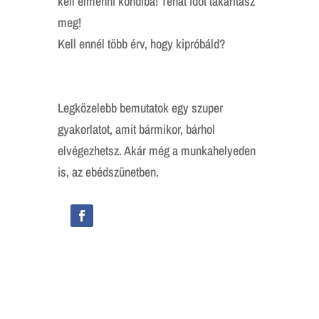
kell elmenni kondiba! Tehát időt takarítasz
meg!
Kell ennél több érv, hogy kipróbáld?
Legközelebb bemutatok egy szuper
gyakorlatot, amit bármikor, bárhol
elvégezhetsz. Akár még a munkahelyeden
is, az ebédszünetben.