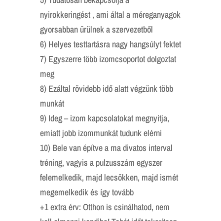
nyirokkeringést , ami által a méreganyagok
gyorsabban ürülnek a szervezetből
6) Helyes testtartásra nagy hangsúlyt fektet
7) Egyszerre több izomcsoportot dolgoztat
meg
8) Ezáltal rövidebb idő alatt végzünk több
munkát
9) Ideg – izom kapcsolatokat megnyitja,
emiatt jobb izommunkát tudunk elérni
10) Bele van építve a ma divatos interval
tréning, vagyis a pulzusszám egyszer
felemelkedik, majd lecsökken, majd ismét
megemelkedik és így tovább
+1 extra érv: Otthon is csinálhatod, nem