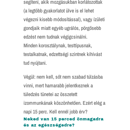
segíteni, akik mozgásukban korlátozottak
(a legtöbb gyakorlatot ülve is el lehet
végezni kisebb módosítással), vagy ízületi
gondjaik miatt egyéb ugrálós, pörgősebb
edzést nem tudnak végigcsinálni.
Minden korosztálynak, testtípusnak,
testalkatnak, edzettségi szintnek kihívást
tud nyújtani.
Végül: nem kell, sőt nem szabad túlzásba
vinni, mert hamarabb jelentkeznek a
túledzés tünetei az összetett
izommunkának köszönhetően. Ezért elég a
napi 15 perc. Kell ennél jobb érv?
Neked van 15 perced önmagadra
és az egészségedre?