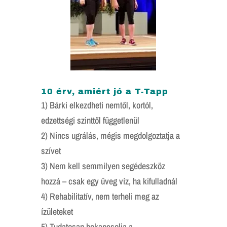
10 érv, amiért jó a T-Tapp
1) Bárki elkezdheti nemtől, kortól,
edzettségi szinttől függetlenül
2) Nincs ugrálás, mégis megdolgoztatja a
szívet
3) Nem kell semmilyen segédeszköz
hozzá – csak egy üveg víz, ha kifulladnál
4) Rehabilitatív, nem terheli meg az
ízületeket
5) Tudatosan bekapcsolja a