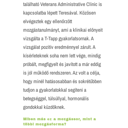
található Veterans Administrative Clinic is
kapcsolatba lépett Teresával. Közösen
elvégeztek egy ellenőrzött
mozgástanulmányt, ami a klinikai előnyeit
vizsgálta a T-Tapp gyakorlatsornak. A
vizsgálat pozitív eredménnyel zárult. A
kísérleteknek soha nem lett vége, mindig
próbált, megfigyelt és javított a már eddig
is jól működő rendszeren. Az volt a célja,
hogy minél hatásosabban és sokrétűbben
tudjon a gyakorlatokkal segíteni a
betegséggel, túlsúllyal, hormonális
gondokkal küzdőknek.
Miben más
ez
a mozgássor, mint a
többi mozgásforma?