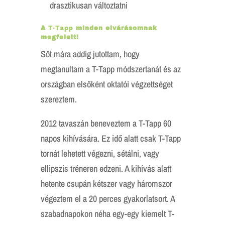
drasztikusan változtatni
A
T-Tapp
minden elvárásomnak
megfelelt!
Sőt mára addig jutottam, hogy
megtanultam a T-Tapp módszertanát és az
országban elsőként oktatói végzettséget
szereztem.
2012 tavaszán beneveztem a T-Tapp 60
napos kihívására. Ez idő alatt csak T-Tapp
tornát lehetett végezni, sétálni, vagy
ellipszis tréneren edzeni. A kihívás alatt
hetente csupán kétszer vagy háromszor
végeztem el a 20 perces gyakorlatsort. A
szabadnapokon néha egy-egy kiemelt T-