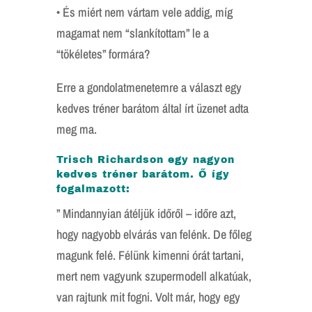
• És miért nem vártam vele addig, míg
magamat nem “slankítottam” le a
“tökéletes” formára?
Erre a gondolatmenetemre a választ egy
kedves tréner barátom által írt üzenet adta
meg ma.
Trisch Richardson egy nagyon
kedves tréner barátom. Ő így
fogalmazott:
” Mindannyian átéljük időről – időre azt,
hogy nagyobb elvárás van felénk. De főleg
magunk felé. Félünk kimenni órát tartani,
mert nem vagyunk szupermodell alkatúak,
van rajtunk mit fogni. Volt már, hogy egy