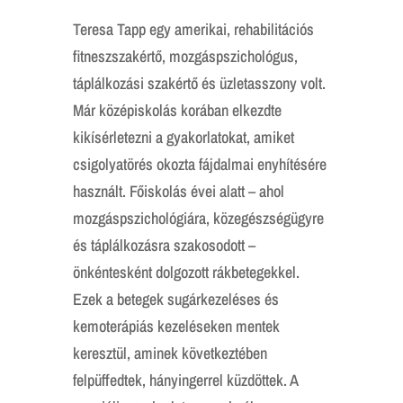
Teresa Tapp egy amerikai, rehabilitációs
fitneszszakértő, mozgáspszichológus,
táplálkozási szakértő és üzletasszony volt.
Már középiskolás korában elkezdte
kikísérletezni a gyakorlatokat, amiket
csigolyatörés okozta fájdalmai enyhítésére
használt. Főiskolás évei alatt – ahol
mozgáspszichológiára, közegészségügyre
és táplálkozásra szakosodott –
önkéntesként dolgozott rákbetegekkel.
Ezek a betegek sugárkezeléses és
kemoterápiás kezeléseken mentek
keresztül, aminek következtében
felpüffedtek, hányingerrel küzdöttek. A