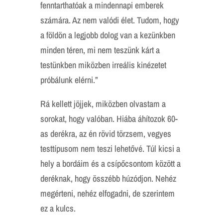
fenntarthatóak a mindennapi emberek
számára. Az nem valódi élet. Tudom, hogy
a földön a legjobb dolog van a kezünkben
minden téren, mi nem teszünk kárt a
testünkben miközben irreális kinézetet
próbálunk elérni.”
Rá kellett jöjjek, miközben olvastam a
sorokat, hogy valóban. Hiába áhítozok 60-
as derékra, az én rövid törzsem, vegyes
testtípusom nem teszi lehetővé. Túl kicsi a
hely a bordáim és a csípőcsontom között a
deréknak, hogy összébb húzódjon. Nehéz
megérteni, nehéz elfogadni, de szerintem
ez a kulcs.