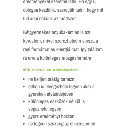
eredményeket szeretne látni. Ha egy új
dologba kezdünk, szeretjük tudni, hogy mit
tud adni nekünk az módszer.
Kétgyermekes anyukaként én is azt
kerestem, mivel szerezhetném vissza a
régi formámat és energiáimat. Így találtam
rá erre a különleges mozgásformára
Mik
voltak
az elvárásaim?
ne kelljen órákig tornázni
otthon is elvégezhető legyen akár a
gyerekek alvásidejében
különleges eszközök nélkül is
végezhető legyen
gyors eredményt hozzon
ne legyen szükség az étkezésemen