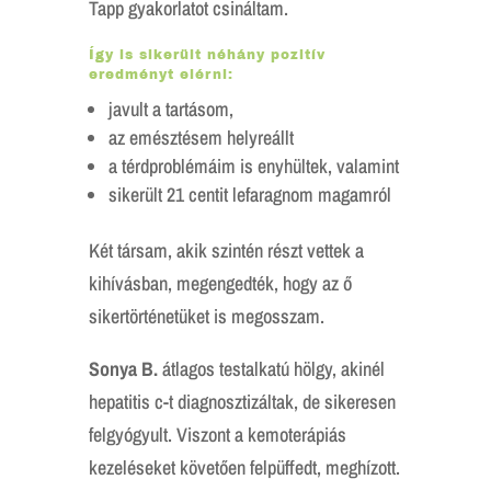
Tapp gyakorlatot csináltam.
Így is sikerült néhány pozitív
eredményt elérni:
javult a tartásom,
az emésztésem helyreállt
a térdproblémáim is enyhültek, valamint
sikerült 21 centit lefaragnom magamról
Két társam, akik szintén részt vettek a
kihívásban, megengedték, hogy az ő
sikertörténetüket is megosszam.
Sonya B.
átlagos testalkatú hölgy, akinél
hepatitis c-t diagnosztizáltak, de sikeresen
felgyógyult. Viszont a kemoterápiás
kezeléseket követően felpüffedt, meghízott.