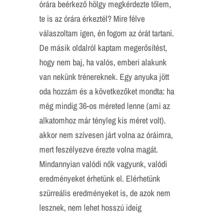
órára beérkező hölgy megkérdezte tőlem,
te is az órára érkeztél? Mire félve
válaszoltam igen, én fogom az órát tartani.
De másik oldalról kaptam megerősítést,
hogy nem baj, ha valós, emberi alakunk
van nekünk trénereknek. Egy anyuka jött
oda hozzám és a következőket mondta: ha
még mindig 36-os méreted lenne (ami az
alkatomhoz már tényleg kis méret volt).
akkor nem szívesen járt volna az óráimra,
mert feszélyezve érezte volna magát.
Mindannyian valódi nők vagyunk, valódi
eredményeket érhetünk el. Elérhetünk
szürreális eredményeket is, de azok nem
lesznek, nem lehet hosszú ideig