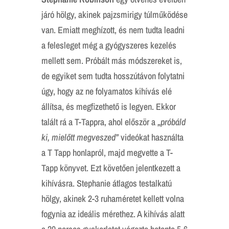
járó hölgy, akinek pajzsmirigy túlműködése
van. Emiatt meghízott, és nem tudta leadni
a felesleget még a gyógyszeres kezelés
mellett sem. Próbált más módszereket is,
de egyiket sem tudta hosszútávon folytatni
úgy, hogy az ne folyamatos kihívás elé
állítsa, és megfizethető is legyen. Ekkor
talált rá a T-Tappra, ahol először a
„próbáld
ki, mielőtt megveszed”
videókat használta
a T Tapp honlapról, majd megvette a T-
Tapp könyvet. Ezt követően jelentkezett a
kihívásra. Stephanie átlagos testalkatú
hölgy, akinek 2-3 ruhaméretet kellett volna
fogynia az ideális mérethez. A kihívás alatt