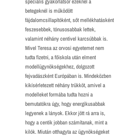
speciális gyakorlatsor ezeknél a
betegeknél is működött
fájdalomcsillapítóként, sőt mellékhatásként
feszesebbek, tónusosabbak lettek,
valamint néhány centivel karcsúbbak is.
Mivel Teresa az orvosi egyetemet nem
tudta fizetni, a főiskola után elment
modellügynökségekhez, dolgozott
fejvadászként Európában is. Mindeközben
kikísérletezett néhány trükköt, amivel a
modelleket formába tudta hozni a
bemutatókra úgy, hogy energikusabbak
legyenek a lányok. Ekkor jött rá arra is,
hogy a centik jobban számítanak, mint a
kilók. Miután otthagyta az ügynökségeket