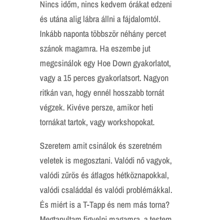
Nincs időm, nincs kedvem órákat edzeni
és utána alig lábra állni a fájdalomtól.
Inkább naponta többször néhány percet
szánok magamra. Ha eszembe jut
megcsinálok egy Hoe Down gyakorlatot,
vagy a 15 perces gyakorlatsort. Nagyon
ritkán van, hogy ennél hosszabb tornát
végzek. Kivéve persze, amikor heti
tornákat tartok, vagy workshopokat.
Szeretem amit csinálok és szeretném
veletek is megosztani. Valódi nő vagyok,
valódi zűrös és átlagos hétköznapokkal,
valódi családdal és valódi problémákkal.
És miért is a T-Tapp és nem más torna?
Megtanultam figyelni magamra, a testem