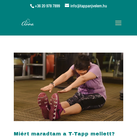
+36 20 978 7899
info@tappanjvelem.hu
Miért maradtam a T-Tapp mellett?