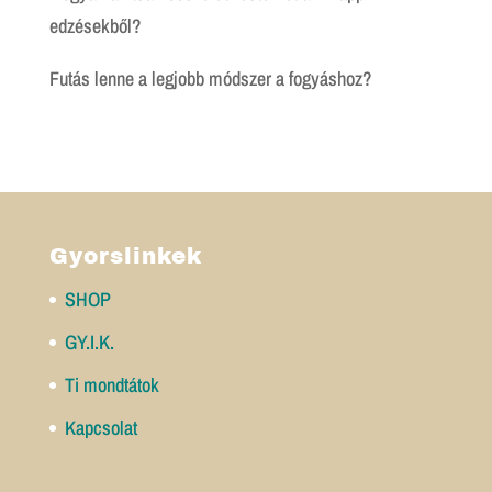
edzésekből?
Futás lenne a legjobb módszer a fogyáshoz?
Gyorslinkek
SHOP
GY.I.K.
Ti mondtátok
Kapcsolat