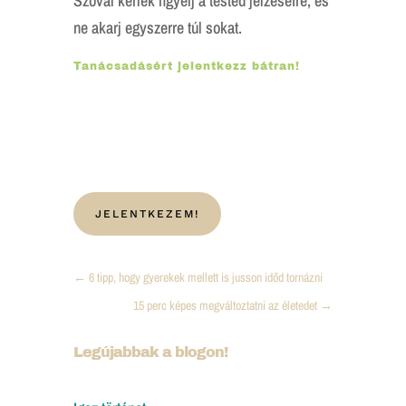
Szóval kérlek figyelj a tested jelzéseire, és
ne akarj egyszerre túl sokat.
Tanácsadásért jelentkezz bátran!
JELENTKEZEM!
←
6 tipp, hogy gyerekek mellett is jusson időd tornázni
15 perc képes megváltoztatni az életedet
→
Legújabbak a blogon!