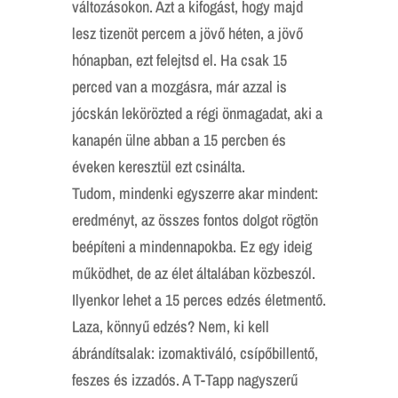
változásokon. Azt a kifogást, hogy majd
lesz tizenöt percem a jövő héten, a jövő
hónapban, ezt felejtsd el. Ha csak 15
perced van a mozgásra, már azzal is
jócskán lekörözted a régi önmagadat, aki a
kanapén ülne abban a 15 percben és
éveken keresztül ezt csinálta.
Tudom, mindenki egyszerre akar mindent:
eredményt, az összes fontos dolgot rögtön
beépíteni a mindennapokba. Ez egy ideig
működhet, de az élet általában közbeszól.
Ilyenkor lehet a 15 perces edzés életmentő.
Laza, könnyű edzés? Nem, ki kell
ábrándítsalak: izomaktiváló, csípőbillentő,
feszes és izzadós. A T-Tapp nagyszerű