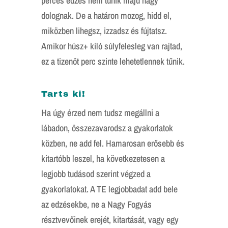
perces edzés nem tűnik majd nagy
dolognak. De a határon mozog, hidd el,
miközben lihegsz, izzadsz és fújtatsz.
Amikor húsz+ kiló súlyfelesleg van rajtad,
ez a tizenöt perc szinte lehetetlennek tűnik.
Tarts ki!
Ha úgy érzed nem tudsz megállni a
lábadon, összezavarodsz a gyakorlatok
közben, ne add fel. Hamarosan erősebb és
kitartóbb leszel, ha következetesen a
legjobb tudásod szerint végzed a
gyakorlatokat. A TE legjobbadat add bele
az edzésekbe, ne a Nagy Fogyás
résztvevőinek erejét, kitartását, vagy egy